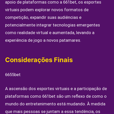
apoio de plataformas como a 661bet, os esportes
virtuais podem explorar novos formatos de
competição, expandir suas audiências e
potencialmente integrar tecnologias emergentes
como realidade virtual e aumentada, levando a
experiência de jogo a novos patamares.
Considerações Finais
6655bet
A ascensão dos esportes virtuais e a participação de
plataformas como 661bet são um reflexo de como o
mundo do entretenimento está mudando. À medida
que mais pessoas se juntam a essa tendência, os