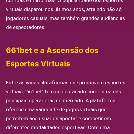
corridas e muito mais. A popularidade dos esportes
virtuais disparou nos últimos anos, atraindo não só
jogadores casuais, mas também grandes audiências
de espectadores.
661bet e a Ascensão dos
Esportes Virtuais
Entre as várias plataformas que promovem esportes
virtuais, "661bet" tem se destacado como uma das
principais operadoras no mercado. A plataforma
oferece uma variedade de jogos virtuais que
permitem aos usuários apostar e competir em
diferentes modalidades esportivas. Com uma