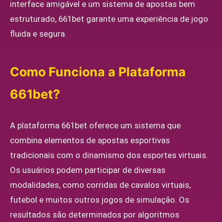
interface amigável e um sistema de apostas bem
estruturado, 661bet garante uma experiência de jogo
fluida e segura.
Como Funciona a Plataforma
661bet?
A plataforma 661bet oferece um sistema que
combina elementos de apostas esportivas
tradicionais com o dinamismo dos esportes virtuais.
Os usuários podem participar de diversas
modalidades, como corridas de cavalos virtuais,
futebol e muitos outros jogos de simulação. Os
resultados são determinados por algoritmos