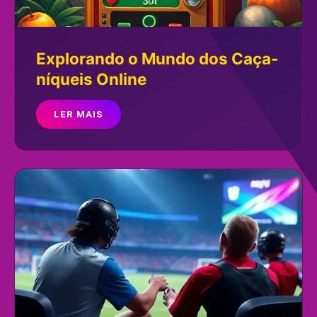
Explorando o Mundo dos Caça-
níqueis Online
LER MAIS