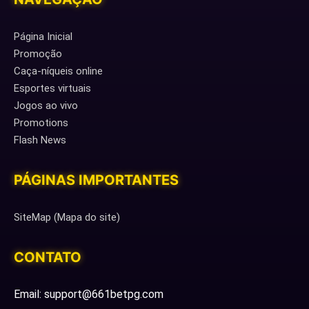
Página Inicial
Promoção
Caça-níqueis online
Esportes virtuais
Jogos ao vivo
Promotions
Flash News
PÁGINAS IMPORTANTES
SiteMap (Mapa do site)
CONTATO
Email: support@661betpg.com