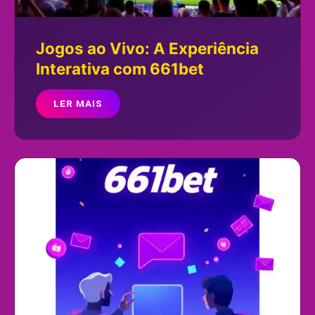
Jogos ao Vivo: A Experiência
Interativa com 661bet
LER MAIS